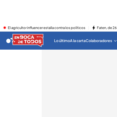
El agricultor influencer estalla contra los políticos
Faten, de 26
Lo último
A la carta
Colaboradores