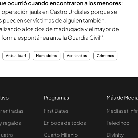
que ocurrió cuando encontraron a los menores:
na operación jaula en Castro Urdiales porque se
 pueden ser víctimas de alguien también.
alizando a los dos de madrugada y el mayor de
 forma espontánea ante la Guardia Civil’’.
Actualidad
Homicidios
Asesinatos
Crímenes
tivo
Programas
Más de Medi
 entradas
First Dates
Mediaset Infi
y regalos
En boca de todos
Telecinco
Cuatro
Cuarto Milenio
Divinity