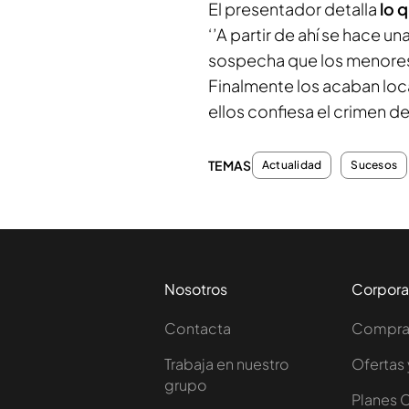
El presentador detalla
lo 
‘’A partir de ahí se hace u
sospecha que los menores
Finalmente los acaban loc
ellos confiesa el crimen de
TEMAS
Actualidad
Sucesos
Nosotros
Corpora
Contacta
Comprar
Trabaja en nuestro
Ofertas 
grupo
Planes 