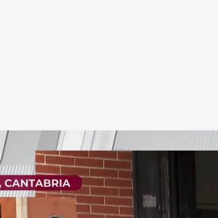
Urdiales
6 años han sido detenidos como sospechosos
 su propia madre.