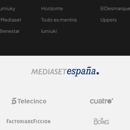
Iumiuky
Horizonte
ElDesmarqu
 Mediaset
Todo es mentira
Uppers
Bienestar
Iumiuki