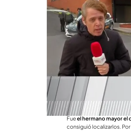
Fue el hermano mayor el
consiguió localizarlos.
El hermano pequeño, de 
Menores y sería inimput
Compartir
Castro Urdiales, Cantabri
Dos
menores de 13 y 16 a
torturar y
asesinar a su p
Fue
el hermano mayor el 
consiguió localizarlos. Po