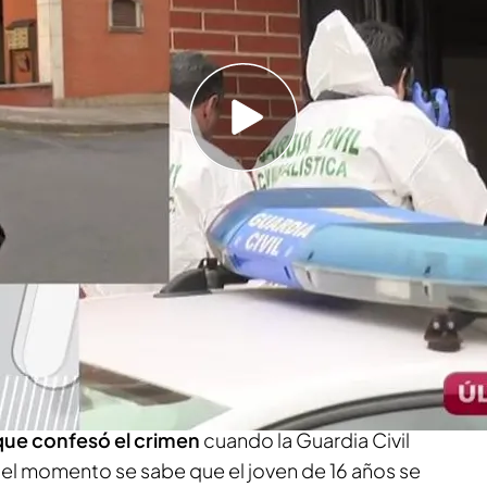
 que confesó el crimen cuando la Guardia Civil
13 años, está en manos de la Fiscalía de
able por los hechos.
a,
se ha visto sacudida por un
terrible crimen.
ños
han sido detenidos como sospechosos de
ropia madre
de 48 años.
que confesó el crimen
cuando la Guardia Civil
r el momento se sabe que el joven de 16 años se