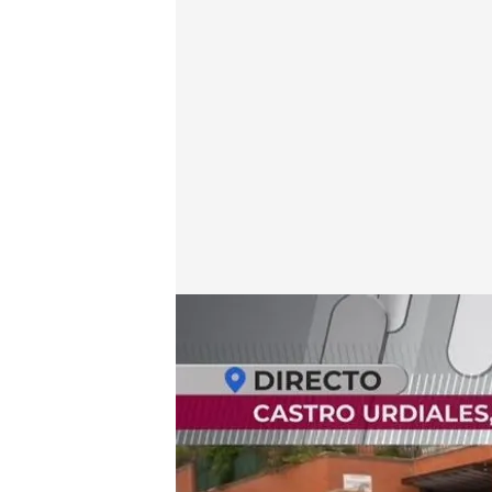
Dos menores detenidos por el parricidio de Castro 
En boca de todos
08 FEB 2024 - 12:24h.
Dos menores de 13 y 1
de torturar y asesinar a