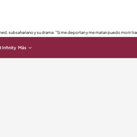
ed, subsahariano y su drama: "Si me deportan y me matan puedo morir tra
 Infinity
Más