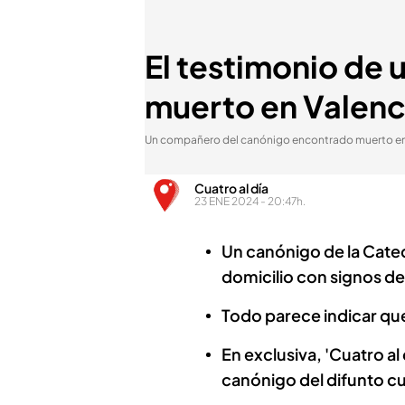
El testimonio de
muerto en Valenci
Un compañero del canónigo encontrado muerto en
Cuatro al día
23 ENE 2024 - 20:47h.
Un canónigo de la Cated
domicilio con signos de 
Todo parece indicar que
En exclusiva, 'Cuatro a
canónigo del difunto cu