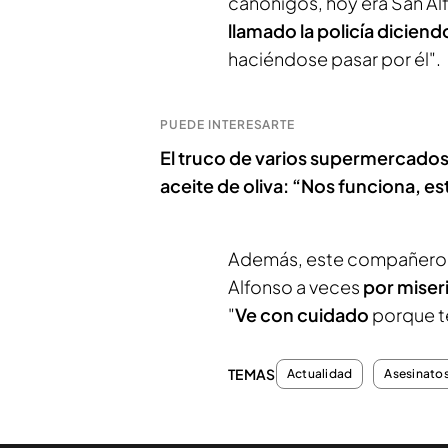
canónigos, hoy era San Alf
llamado la policía dicien
haciéndose pasar por él".
PUEDE INTERESARTE
El truco de varios supermercados 
aceite de oliva: “Nos funciona,
Además, este compañero a
Alfonso a veces
por miser
"
Ve con cuidado
porque te
TEMAS
Actualidad
Asesinato