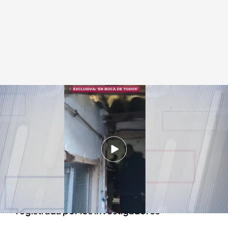
Las imágenes de la casa en la que vivía Dilawar Hussain
.
cuatro.com
En boca de todos
23 ENE 2024 - 15:30h.
Así es la guarida del asesino confeso de Morata
de Tajuña
Las imágenes del interior de la vivienda,
registrada por los investigadores