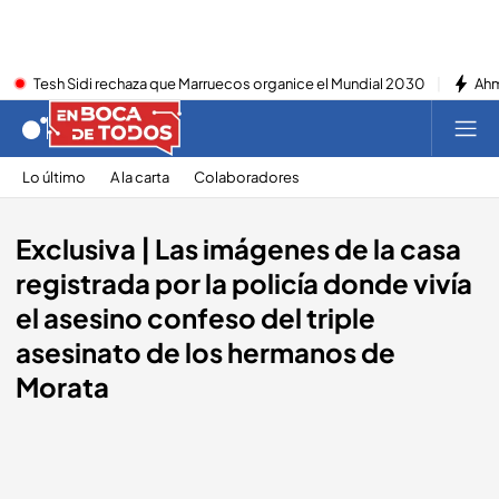
Tesh Sidi rechaza que Marruecos organice el Mundial 2030
Ahm
Lo último
A la carta
Colaboradores
Exclusiva | Las imágenes de la casa
registrada por la policía donde vivía
el asesino confeso del triple
asesinato de los hermanos de
Morata