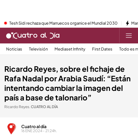
Tesh Sidi rechaza que Marruecos organice el Mundial 2030
Mar
Noticias
Televisión
Mediaset Infinity
First Dates
Todo es m
Ricardo Reyes, sobre el fichaje de
Rafa Nadal por Arabia Saudí: “Están
intentando cambiar la imagen del
país a base de talonario”
Ricardo Reyes
.
CUATRO AL DÍA
Cuatro al día
16 ENE 2024 - 21:24h.