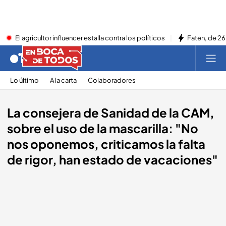
El agricultor influencer estalla contra los políticos
Faten, de 26
Lo último
A la carta
Colaboradores
La consejera de Sanidad de la CAM,
sobre el uso de la mascarilla: "No
nos oponemos, criticamos la falta
de rigor, han estado de vacaciones"