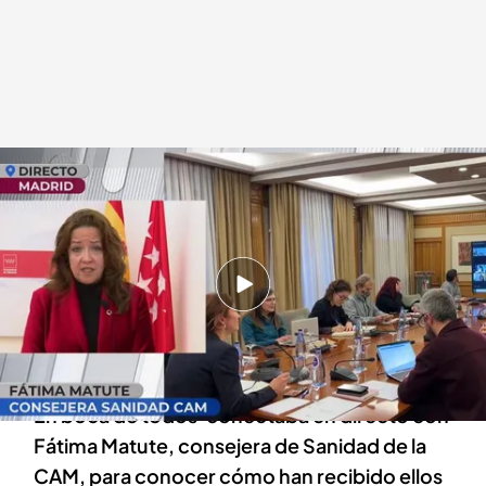
Fátima Matute, consejera de Sanidad de la CAM
.
cuatro.com
En boca de todos
09 ENE 2024 - 14:41h.
Sanidad impone el uso obligatorio de la
mascarilla en los centros sanitarios de toda
España
En boca de todos' conectaba en directo con
Fátima Matute, consejera de Sanidad de la
CAM, para conocer cómo han recibido ellos