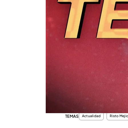
Compartir
En 2019, ‘Todo es mentira’
con la promesa de convertir
desmontando mentiras y 
Pese a las críticas a las q
sigue resistiendo y ha con
los colaboradores del esp
cinco años con el lema: “
puede”.
TEMAS
Actualidad
Risto Meji