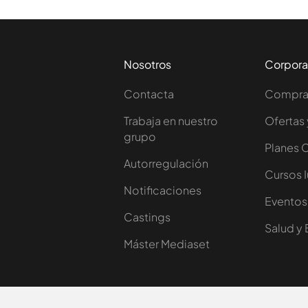
Nosotros
Corpora
Contacta
Comprar
Trabaja en nuestro
Ofertas 
grupo
Planes 
Autorregulación
Cursos 
Notificaciones
Eventos
Castings
Salud y 
Máster Mediaset