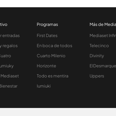
tivo
Programas
Más de Medi
 entradas
First Dates
Mediaset Infi
y regalos
En boca de todos
Telecinco
Cuatro
Cuarto Milenio
Divinity
Iumiuky
Horizonte
ElDesmarqu
 Mediaset
Todo es mentira
Uppers
Bienestar
Iumiuki