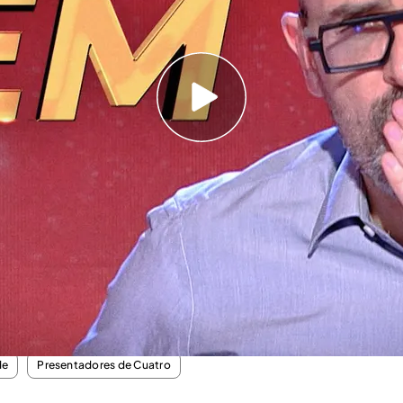
 llegaba a las casas de todos los espectadores
se en el azote de las ‘fake news’ y lleva
descubriendo verdades desde entonces.
ue tuvo en sus inicios, el programa de Risto Mejide
seguido cumplir un lustro. Este lunes 8 de enero,
acio de Cuatro celebran que han llegado a los
Si nosotros pudimos remontarlo, cualquiera
de
Presentadores de Cuatro