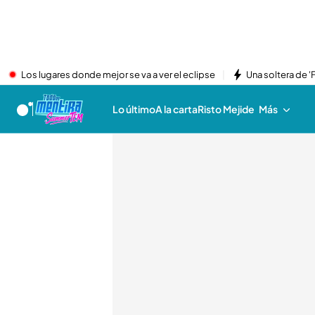
Los lugares donde mejor se va a ver el eclipse
Una soltera de '
Lo último
A la carta
Risto Mejide
Más