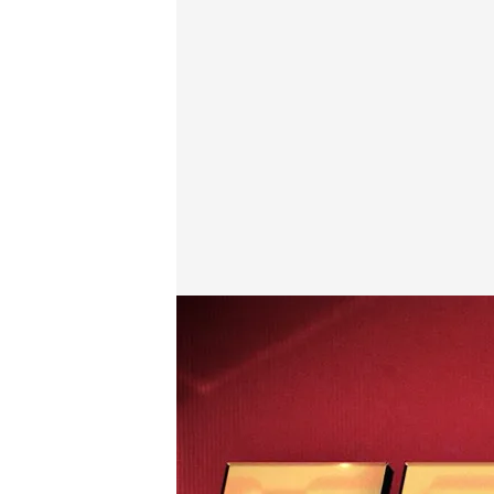
Todo es mentira
Todo es mentira
08 ENE 2024 - 15:06h.
El aniversario del prog