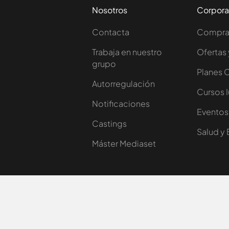
Nosotros
Corpora
Contacta
Comprar
Trabaja en nuestro
Ofertas 
grupo
Planes 
Autorregulación
Cursos 
Notificaciones
Eventos
Castings
Salud y 
Máster Mediaset