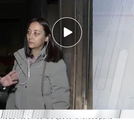
 el interior cómo ha quedado todo tras el
do parte de su vida.
completamente calcinada en Nochevieja como
e pirotécnico que entró por una ventana
en
de
Errenteria, en Gipuzkoa
.
sobre este terrible suceso,
‘En boca de todos’
piso de la afectada y
Sheila nos enseña desde el
o todo
tras el incendio que se ha llevado parte