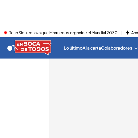
Tesh Sidi rechaza que Marruecos organice el Mundial 2030
Ahm
Lo último
A la carta
Colaboradores