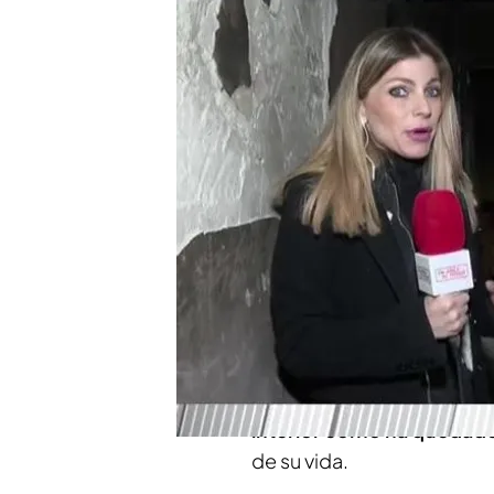
Sheila nos enseña desde
incendio que se ha lleva
Compartir
La casa de Sheila quedó 
consecuencia de un
cohet
unos pisos de un bloque 
Para conocer a fondo más 
se ha trasladado hasta el 
interior cómo ha quedad
de su vida.