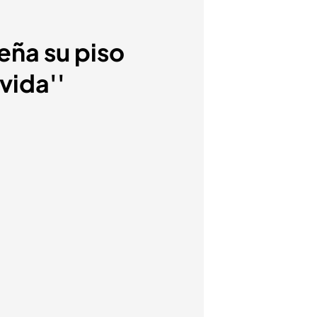
eña su piso
vida''