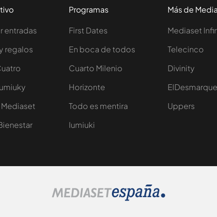
tivo
Programas
Más de Medi
 entradas
First Dates
Mediaset Infi
y regalos
En boca de todos
Telecinco
Cuatro
Cuarto Milenio
Divinity
Iumiuky
Horizonte
ElDesmarqu
 Mediaset
Todo es mentira
Uppers
Bienestar
Iumiuki