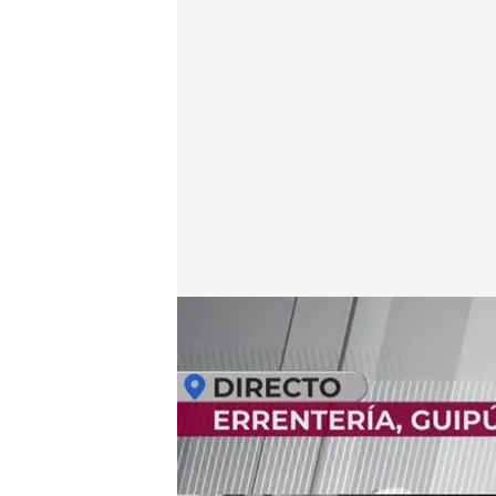
La afectada por el incendio de Errenteria enseña su
En boca de todos
04 ENE 2024 - 13:25h.
La casa quedó complet
consecuencia de un coh