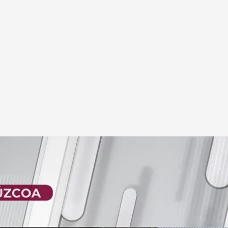
 piso calcinado
amente calcinada en Nochevieja como
ete pirotécnico que entró por una ventana