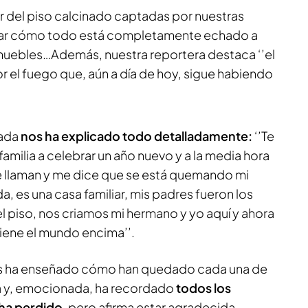
or del piso calcinado captadas por nuestras
ar cómo todo está completamente echado a
muebles…Además, nuestra reportera destaca ‘’el
r el fuego que, aún a día de hoy, sigue habiendo
tada
nos ha explicado todo detalladamente:
‘’Te
familia a celebrar un año nuevo y a la media hora
 llaman y me dice que se está quemando mi
a, es una casa familiar, mis padres fueron los
 piso, nos criamos mi hermano y yo aquí y ahora
viene el mundo encima’’.
nos ha enseñado cómo han quedado cada una de
sa y, emocionada, ha recordado
todos los
 ha perdido
, pero afirma estar agradecida