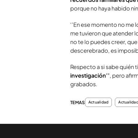
porque no haya habido nin
‘’En ese momento no me lo 
me tuvieron que atender l
no te lo puedes creer, que
descerebrado, es imposible
Respecto a si sabe quién t
investigación’’
, pero afi
grabados.
TEMAS
Actualidad
Actualida