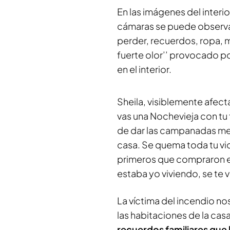
En las imágenes del interi
cámaras se puede observ
perder, recuerdos, ropa, 
fuerte olor’’ provocado po
en el interior.
Sheila, visiblemente afec
vas una Nochevieja con tu 
de dar las campanadas me
casa. Se quema toda tu vid
primeros que compraron el
estaba yo viviendo, se te 
La víctima del incendio 
las habitaciones de la ca
recuerdos familiares que