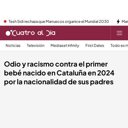
Tesh Sidi rechaza que Marruecos organice el Mundial 2030
Mar
Noticias
Televisión
Mediaset Infinity
First Dates
Todo es m
Odio y racismo contra el primer
bebé nacido en Cataluña en 2024
por la nacionalidad de sus padres