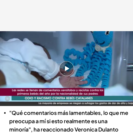
'Cuatro al día'.
Cuatro al día
02 ENE 2024 - 19:09h.
El primer bebé catalán del año 2024, hijo de
migrantes latinoaméricanos, ha recibido todo
tipo de insultos de odio a través de las redes
sociales
"Qué comentarios más lamentables, lo que me
preocupa a mí si esto realmente es una
minoría", ha reaccionado Veronica Dulanto