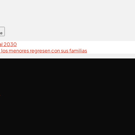
te
ial 2030
e los menores regresen con sus familias
a