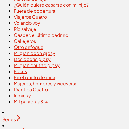
¿Quién quiere casarse con mi hijo?
Fuera de cobertura
Viajeros Cuatro
Volando voy
Río salvaje
Casper, el último padrino
Callejeros
Otro enfoque
Mi gran boda gipsy
Dos bodas gipsy
Mi gran bautizo gipsy
Focus
En el punto de mira
Mujeres, hombres y viceversa
Practica Cuatro
Iumiuky
Mil palabras & +
Series