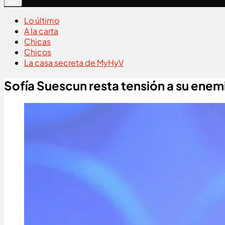
Lo último
A la carta
Chicas
Chicos
La casa secreta de MyHyV
Sofía Suescun resta tensión a su ene