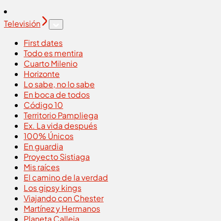
Televisión
First dates
Todo es mentira
Cuarto Milenio
Horizonte
Lo sabe, no lo sabe
En boca de todos
Código 10
Territorio Pampliega
Ex. La vida después
100% Únicos
En guardia
Proyecto Sistiaga
Mis raíces
El camino de la verdad
Los gipsy kings
Viajando con Chester
Martínez y Hermanos
Planeta Calleja