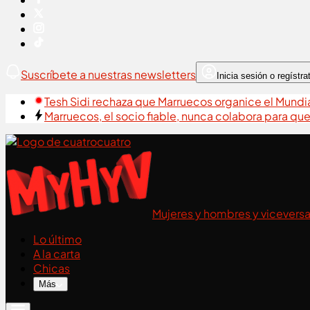
Suscríbete a nuestras newsletters
Inicia sesión o regístra
Tesh Sidi rechaza que Marruecos organice el Mund
Marruecos, el socio fiable, nunca colabora para qu
cuatro
Mujeres y hombres y vicevers
Lo último
A la carta
Chicas
Más