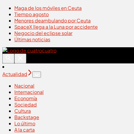
Maga de los móviles en Ceuta
Tiempo agosto
Menores deambulando por Ceuta
SpaceX llega a la Luna por accidente
Negocio del eclipse solar
Últimas noticias
cuatro
Actualidad
Nacional
Internacional
Economía
Sociedad
Cultura
Backstage
Lo último
A la carta