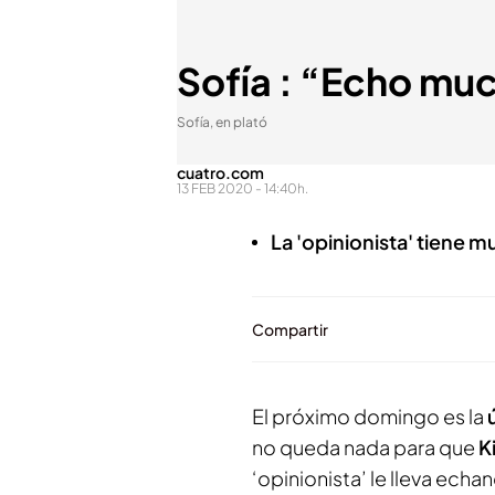
Sofía : “Echo mu
Sofía, en plató
cuatro.com
13 FEB 2020 - 14:40h.
La 'opinionista' tiene 
Compartir
El próximo domingo es la
no queda nada para que
K
‘opinionista’ le lleva ec