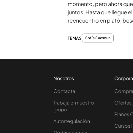
momento, pero ahora queda
juntos. Hasta que llegue e
reencuentro en plató: bes
TEMAS
Sofía Suescun
Nosotros
Corpora
Contacta
Comprar
Trabaja en nuestro
Ofertas 
grupo
Planes 
Autorregulación
Cursos 
Notificaciones