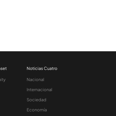
aset
Noticias Cuatro
nity
Nacional
Internacional
Sociedad
e
Economía