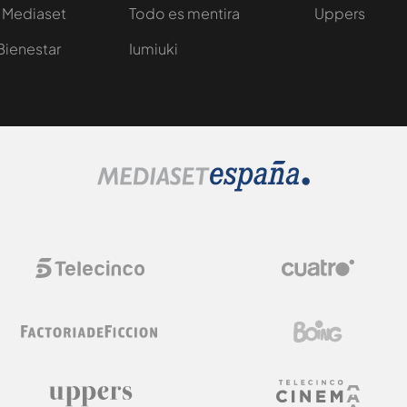
 Mediaset
Todo es mentira
Uppers
Bienestar
Iumiuki