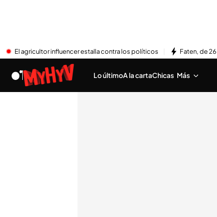
El agricultor influencer estalla contra los políticos
Faten, de 26
Lo último
A la carta
Chicas
Más