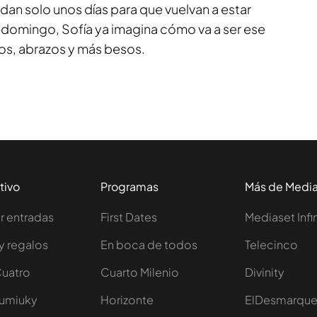
n solo unos días para que vuelvan a estar
l domingo, Sofía ya imagina cómo va a ser ese
os, abrazos y más besos.
tivo
Programas
Más de Medi
 entradas
First Dates
Mediaset Infi
y regalos
En boca de todos
Telecinco
Cuatro
Cuarto Milenio
Divinity
Iumiuky
Horizonte
ElDesmarqu