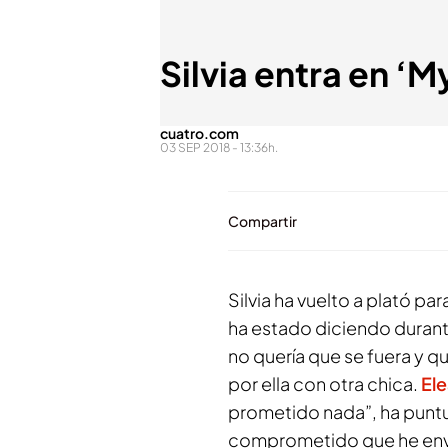
Silvia entra en ‘
cuatro.com
03 SEP 2018 - 13:36h.
Compartir
Silvia ha vuelto a plató pa
ha estado diciendo durante
no quería que se fuera y qu
por ella con otra chica.
El
prometido nada”, ha puntua
comprometido que he envia