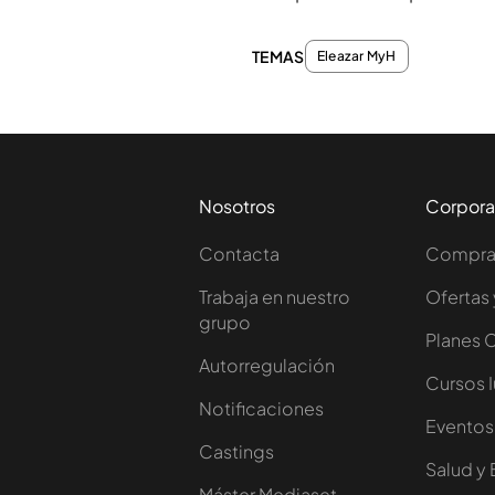
TEMAS
Eleazar MyH
Nosotros
Corpora
Contacta
Comprar
Trabaja en nuestro
Ofertas 
grupo
Planes 
Autorregulación
Cursos 
Notificaciones
Eventos
Castings
Salud y 
Máster Mediaset