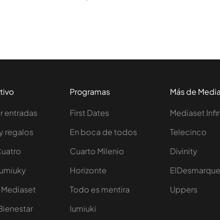
tivo
Programas
Más de Medi
 entradas
First Dates
Mediaset Infi
y regalos
En boca de todos
Telecinco
Cuatro
Cuarto Milenio
Divinity
Iumiuky
Horizonte
ElDesmarqu
 Mediaset
Todo es mentira
Uppers
Bienestar
Iumiuki