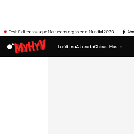
Tesh Sidi rechaza que Marruecos organice el Mundial 2030
Ahm
Lo último
A la carta
Chicas
Más