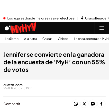
Los lugares donde mejor se va a ver el eclipse
Una soltera de '
Lo último
A la carta
Chicas
Chicos
La casa secreta de My
Jennifer se convierte en la ganadora
de la encuesta de ‘MyH’ con un 55%
de votos
cuatro.com
25 ABR 2018 - 18:00h.
Compartir