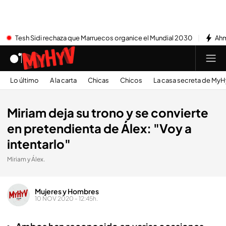
Tesh Sidi rechaza que Marruecos organice el Mundial 2030
Ahm
Lo último
A la carta
Chicas
Chicos
La casa secreta de My
Miriam deja su trono y se convierte
en pretendienta de Álex: "Voy a
intentarlo"
Miriam y Álex.
Mujeres y Hombres
10 NOV 2020 - 12:45h.