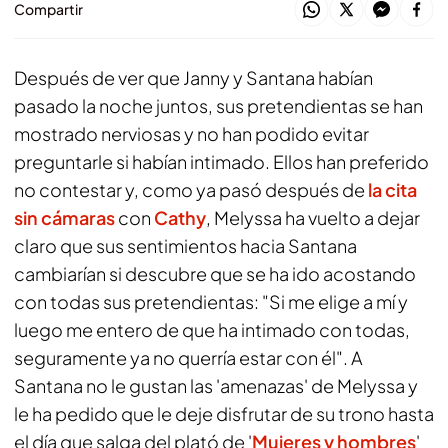
Compartir
Después de ver que Janny y Santana habían
pasado la noche juntos, sus pretendientas se han
mostrado nerviosas y no han podido evitar
preguntarle si habían intimado. Ellos han preferido
no contestar y, como ya pasó después de
la cita
sin cámaras
con
Cathy
, Melyssa ha vuelto a dejar
claro que sus sentimientos hacia Santana
cambiarían si descubre que se ha ido acostando
con todas sus pretendientas: "Si me elige a mí y
luego me entero de que ha intimado con todas,
seguramente ya no querría estar con él". A
Santana no le gustan las 'amenazas' de Melyssa y
le ha pedido que le deje disfrutar de su trono hasta
el día que salga del plató de '
Mujeres y hombres
'