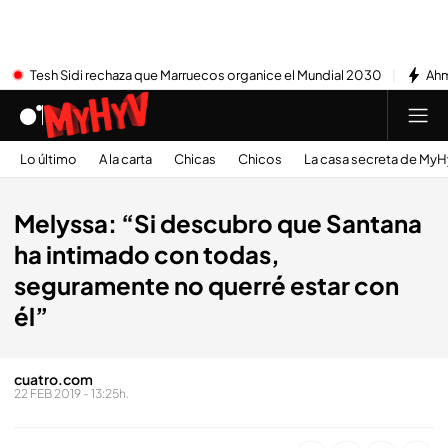
Tesh Sidi rechaza que Marruecos organice el Mundial 2030
Ahm
Lo último
A la carta
Chicas
Chicos
La casa secreta de My
Melyssa: “Si descubro que Santana
ha intimado con todas,
seguramente no querré estar con
él”
cuatro.com
22 FEB 2019 - 13:25h.