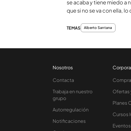
se acaba y tiene miedo a no
que si no se va con ella, l
TEMAS
Alberto Santana
Nosotros
Corpora
Contacta
Comprar
Trabaja en nuestro
Ofertas 
grupo
Planes 
Autorregulación
Cursos 
Notificaciones
Eventos