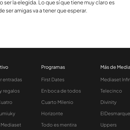
 ser la elegida. Lo que sí que tiene muy claro es
o de ser amigas va a tener que esperar.
tivo
Programas
Más de Medi
 entradas
First Dates
Mediaset Infi
y regalos
En boca de todos
Telecinco
Cuatro
Cuarto Milenio
Divinity
Iumiuky
Horizonte
ElDesmarqu
 Mediaset
Todo es mentira
Uppers