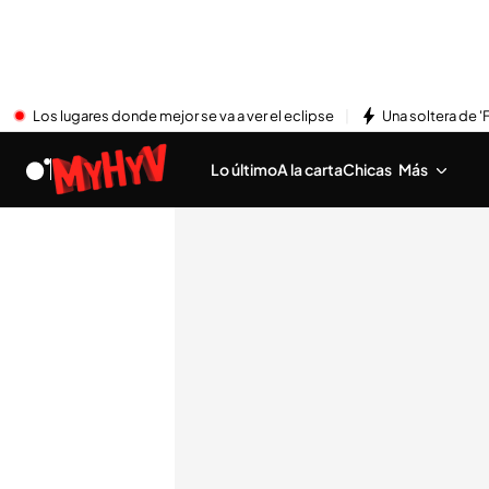
Los lugares donde mejor se va a ver el eclipse
Una soltera de '
Lo último
A la carta
Chicas
Más