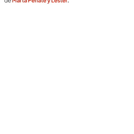
de
Marta Peñate y Lester
.