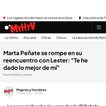
Los lugares donde mejor se va a ver el eclipse
Una soltera de '
Lo último
A la carta
Chicas
Chicos
La casa secreta de My
Marta Peñate se rompe en su
reencuentro con Lester: "Te he
dado lo mejor de mí"
Marta Peñate y Lester.
Mujeres y Hombres
27 ENE 2021 - 12:53h.