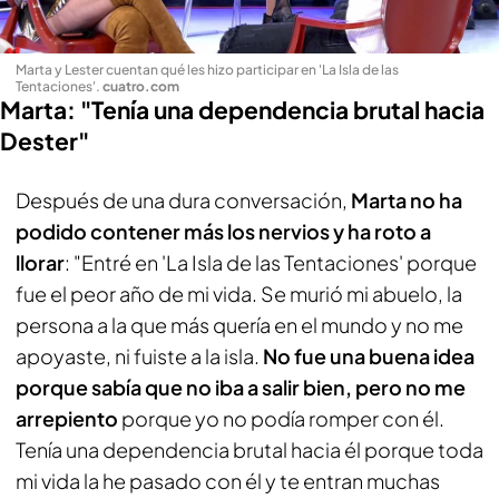
Marta y Lester cuentan qué les hizo participar en 'La Isla de las
Tentaciones'
.
cuatro.com
Marta: "Tenía una dependencia brutal hacia
Dester"
Después de una dura conversación,
Marta no ha
podido contener más los nervios y ha roto a
llorar
: "Entré en 'La Isla de las Tentaciones' porque
fue el peor año de mi vida. Se murió mi abuelo, la
persona a la que más quería en el mundo y no me
apoyaste, ni fuiste a la isla.
No fue una buena idea
porque sabía que no iba a salir bien, pero no me
arrepiento
porque yo no podía romper con él.
Tenía una dependencia brutal hacia él porque toda
mi vida la he pasado con él y te entran muchas