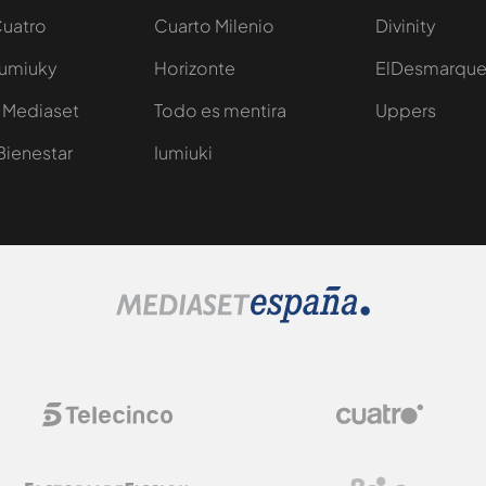
Cuatro
Cuarto Milenio
Divinity
Iumiuky
Horizonte
ElDesmarqu
 Mediaset
Todo es mentira
Uppers
Bienestar
Iumiuki