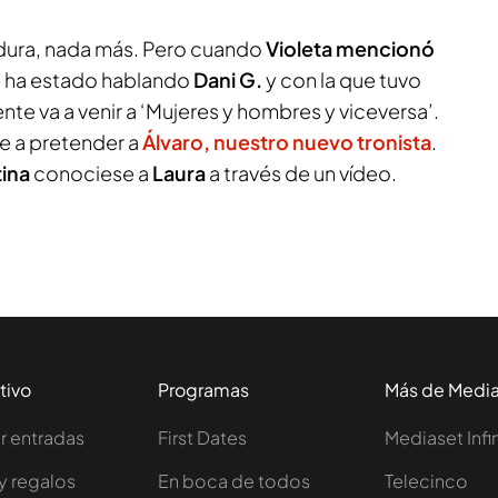
 dura, nada más. Pero cuando
Violeta mencionó
ue ha estado hablando
Dani G.
y con la que tuvo
nte va a venir a ‘Mujeres y hombres y viceversa’.
ne a pretender a
Álvaro, nuestro nuevo tronista
.
tina
conociese a
Laura
a través de un vídeo.
tivo
Programas
Más de Medi
 entradas
First Dates
Mediaset Infi
y regalos
En boca de todos
Telecinco