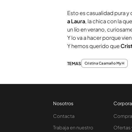
Esto es casualidad pura y
a Laura
, la chica con la q
un lío en verano, curiosame
Y lo va a hacer porque vie
Y hemos querido que
Cris
TEMAS
Cristina Caamaño MyH
Nosotros
Corpora
Contacta
Comprar
Trabaja en nuestro
Ofertas 