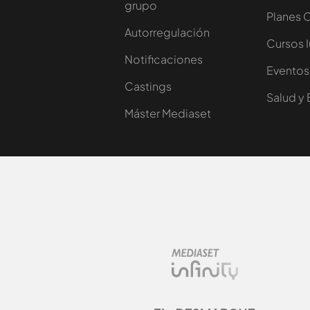
grupo
Planes 
Autorregulación
Cursos 
Notificaciones
Eventos
Castings
Salud y 
Máster Mediaset