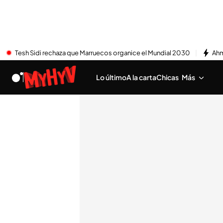
Tesh Sidi rechaza que Marruecos organice el Mundial 2030
Ahm
Lo último
A la carta
Chicas
Más