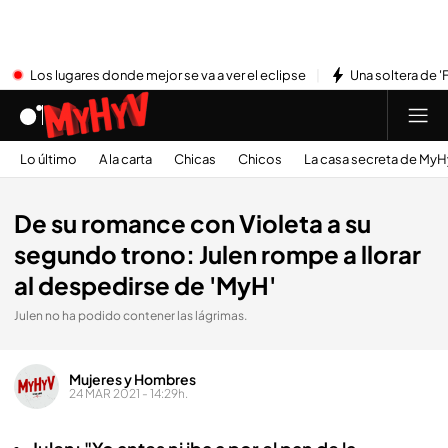
Los lugares donde mejor se va a ver el eclipse
Una soltera de '
Lo último
A la carta
Chicas
Chicos
La casa secreta de My
De su romance con Violeta a su
segundo trono: Julen rompe a llorar
al despedirse de 'MyH'
Julen no ha podido contener las lágrimas.
Mujeres y Hombres
24 MAR 2021 - 14:29h.