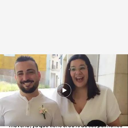
La familia de Adrián pide ayuda para hacer frente a los gastos hasta su
posible traslado a España
.
Imagen: Pedro Bastida y Juan Polo
Redacción digital Noticias Cuatro
Agencia EFE
10 MAY 2024 - 16:27h.
Adrián sufrió un ahogamiento en el hotel de
Cancún el que se alojaba por su luna de miel
No puede ser repatriado porque no pueden
moverlo, ya que tiene el 80% de sus pulmones