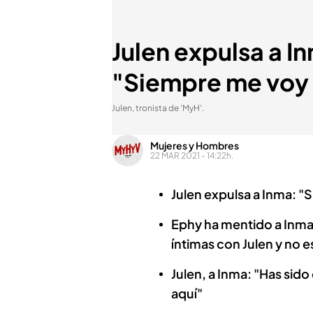
Julen expulsa a I
"Siempre me voy a
Julen, tronista de 'MyH'.
Mujeres y Hombres
22 MAR 2021 - 14:22h.
Julen expulsa a Inma: "
Ephy ha mentido a Inma.
íntimas con Julen y no e
Julen, a Inma: "Has sid
aquí"