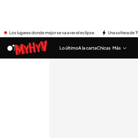
Los lugares donde mejor se va a ver el eclipse
Una soltera de '
Lo último
A la carta
Chicas
Más