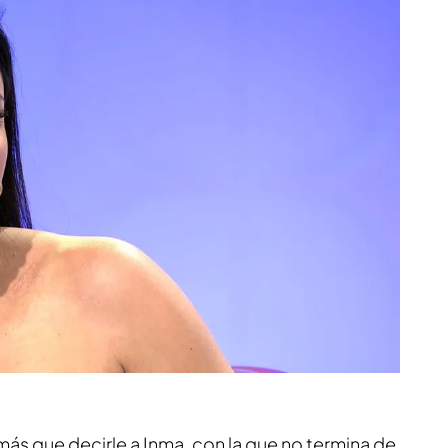
 más que decirle a Inma, con la que no termina de