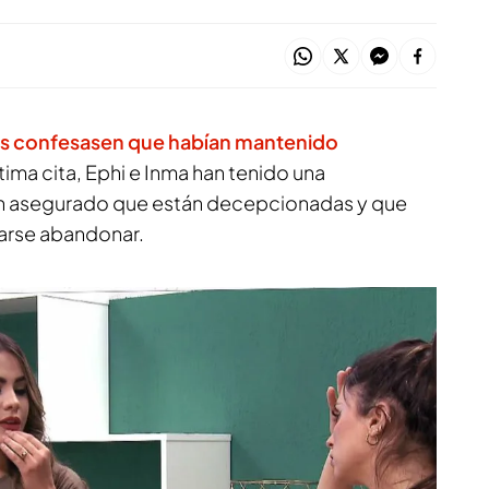
ris confesasen que habían mantenido
tima cita, Ephi e Inma han tenido una
an asegurado que están decepcionadas y que
earse abandonar.