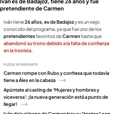
Iván es de Badajoz, tiene 26 años y fue
pretendiente de Carmen
Iván tiene
26 años, es de Badajoz
y es un viejo
conocido del programa, ya que fue uno de los
pretendientes
favoritos de
Carmen
hasta que
abandonó su trono debido a la falta de confianza
en la tronista.
PUEDE INTERESARTE
Carmen rompe con Rubo y confiesa que todavía
tiene a Álex en la cabeza
Apúntate al casting de 'Mujeres y hombres y
viceversa': ¡la nueva generación está a punto de
llegar!
Iván deja el trono de Carmen tras su "tonteo" con