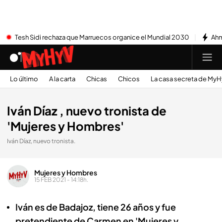
Tesh Sidi rechaza que Marruecos organice el Mundial 2030
Ahm
Lo último
A la carta
Chicas
Chicos
La casa secreta de My
Iván Díaz , nuevo tronista de
'Mujeres y Hombres'
Iván Díaz, nuevo tronista.
Mujeres y Hombres
15 FEB 2021 - 14:18h.
Iván es de Badajoz, tiene 26 años y fue
pretendiente de Carmen en 'Mujeres y