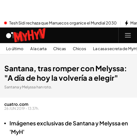
Tesh Sidi rechaza que Marruecos organice el Mundial 2030
Mar
Lo último
A la carta
Chicas
Chicos
La casa secreta de My
Santana, tras romper con Melyssa:
"A día de hoy la volvería a elegir"
Santana y Melyssa han roto.
cuatro.com
26 JUN 2019 - 13:37h.
Imágenes exclusivas de Santana y Melyssa en
'MyH'