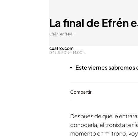
La final de Efrén 
Efrén, en 'MyH'
cuatro.com
04 JUL 2019 - 14:00h.
Este viernes sabremos el
Compartir
Después de que le entrara
conocerla, el tronista ten
momento en mi trono, voy a