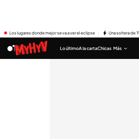
Los lugares donde mejor se va a ver el eclipse
Una soltera de '
Lo último
A la carta
Chicas
Más