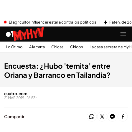
El agricultor influencer estalla contra los políticos
Faten, de 26
Lo último
A la carta
Chicas
Chicos
La casa secreta de My
Encuesta: ¿Hubo 'temita' entre
Oriana y Barranco en Tailandia?
cuatro.com
21 MAR 2019 - 16:53h.
Compartir