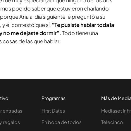
 fue muy especial (aunque ninguno de los dos
emos podido saber que estuvieron charlando
orque Ana al día siguiente le preguntó a su
 y él contestó que sí:
“Te pusiste hablar toda la
 no me dejaste dormir”.
Todo tiene una
 cosas de las que hablar.
tivo
Programas
Más de Medi
 entradas
First Dates
Mediaset Infi
y regalos
En boca de todos
Telecinco