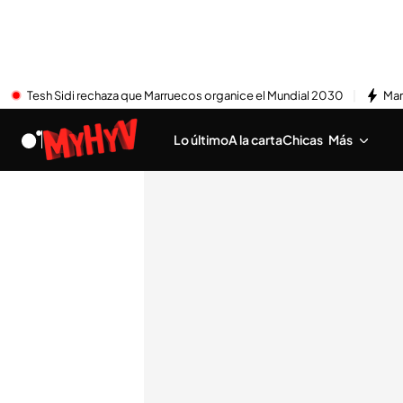
Tesh Sidi rechaza que Marruecos organice el Mundial 2030
Mar
Lo último
A la carta
Chicas
Más