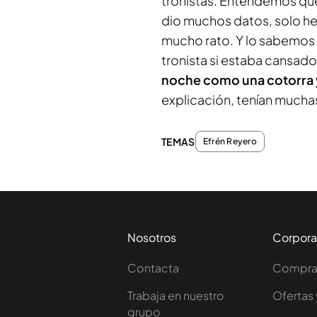
tronistas. Entendemos que
dio muchos datos, solo h
mucho rato. Y lo sabemos p
tronista si estaba cansado,
noche como una cotorra y
explicación, tenían muchas
TEMAS
Efrén Reyero
Nosotros
Corpora
Contacta
Comprar
Trabaja en nuestro
Ofertas 
grupo