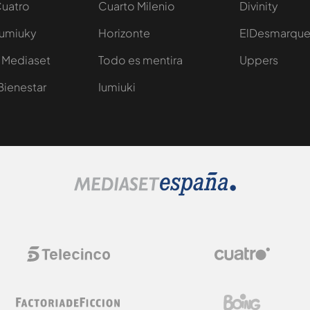
Cuatro
Cuarto Milenio
Divinity
Iumiuky
Horizonte
ElDesmarqu
 Mediaset
Todo es mentira
Uppers
Bienestar
Iumiuki