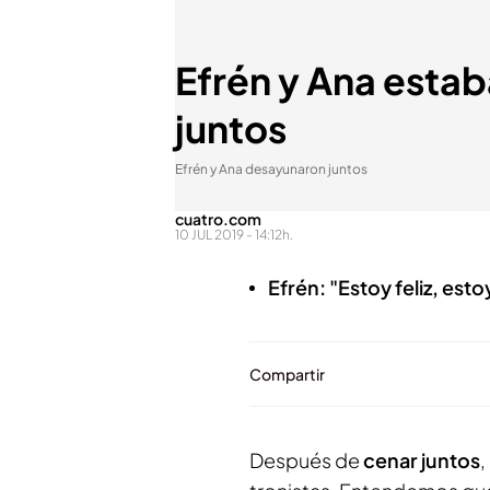
Efrén y Ana esta
juntos
Efrén y Ana desayunaron juntos
cuatro.com
10 JUL 2019 - 14:12h.
Efrén: "Estoy feliz, esto
Compartir
Después de
cenar juntos
,