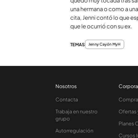
quedó muy tocada tras sab
una hermana o como a una h
cita, Jenni contó lo que e
que le ocurrió con su ex.
TEMAS
Jenny Cayón MyH
Nosotros
Corpora
Contacta
Comprar
Trabaja en nuestro
Ofertas 
grupo
Planes 
Autorregulación
Cursos 