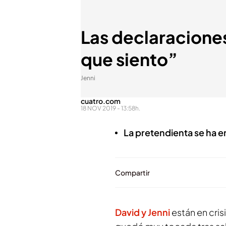
Las declaraciones
que siento”
Jenni
cuatro.com
18 NOV 2019 - 13:58h.
La pretendienta se ha e
Compartir
David y Jenni
están en cris