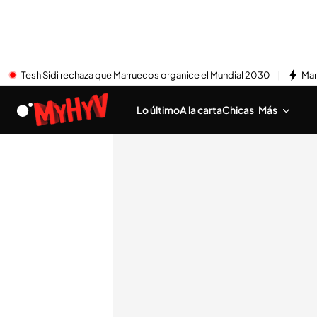
Tesh Sidi rechaza que Marruecos organice el Mundial 2030
Mar
Lo último
A la carta
Chicas
Más