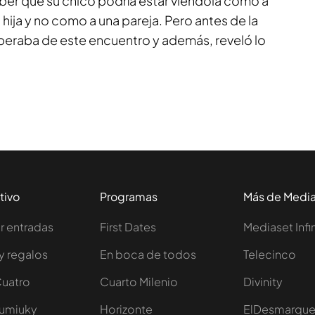
er que su chico podría estar viéndola como a
ija y no como a una pareja. Pero antes de la
speraba de este encuentro y además, reveló lo
tivo
Programas
Más de Medi
 entradas
First Dates
Mediaset Infi
y regalos
En boca de todos
Telecinco
Cuatro
Cuarto Milenio
Divinity
Iumiuky
Horizonte
ElDesmarqu