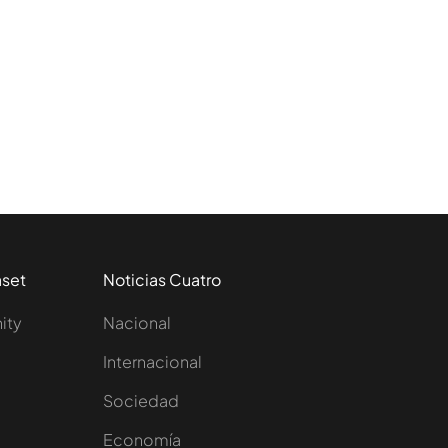
aset
Noticias Cuatro
nity
Nacional
Internacional
Sociedad
e
Economía