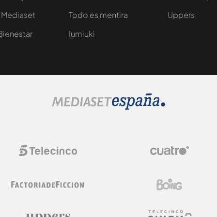
 Mediaset
Todo es mentira
Uppers
Bienestar
Iumiuki