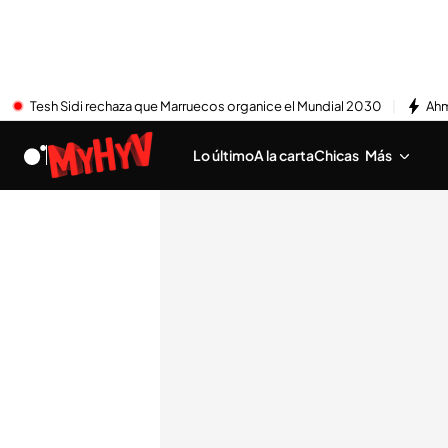
Tesh Sidi rechaza que Marruecos organice el Mundial 2030
Ahm
Lo último
A la carta
Chicas
Más