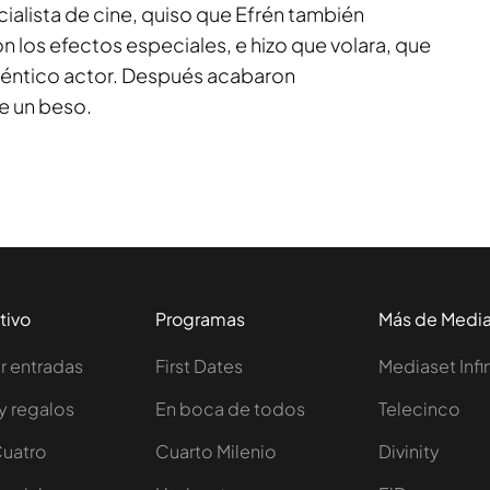
cialista de cine, quiso que Efrén también
son los efectos especiales, e hizo que volara, que
téntico actor. Después acabaron
e un beso.
tivo
Programas
Más de Medi
 entradas
First Dates
Mediaset Infi
y regalos
En boca de todos
Telecinco
Cuatro
Cuarto Milenio
Divinity