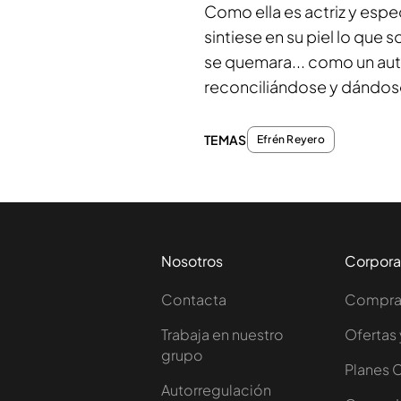
Como ella es actriz y espe
sintiese en su piel lo que 
se quemara... como un au
reconciliándose y dándos
TEMAS
Efrén Reyero
Nosotros
Corpora
Contacta
Comprar
Trabaja en nuestro
Ofertas 
grupo
Planes 
Autorregulación