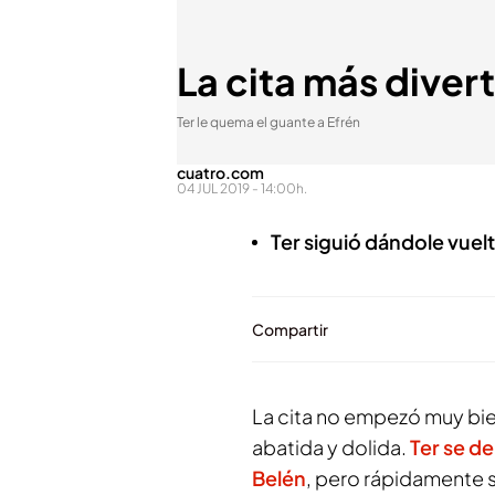
La cita más divert
Ter le quema el guante a Efrén
cuatro.com
04 JUL 2019 - 14:00h.
Ter siguió dándole vuelt
Compartir
La cita no empezó muy bie
abatida y dolida.
Ter se d
Belén
, pero rápidamente se