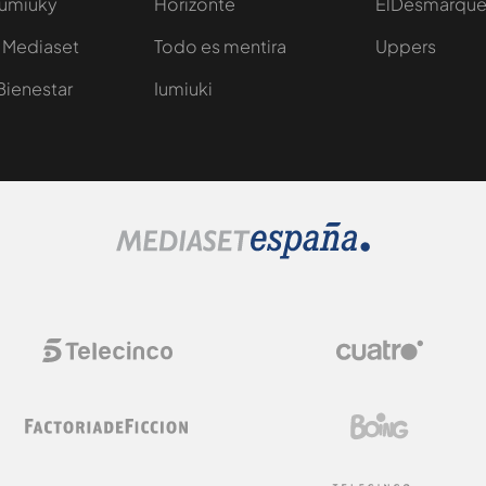
Iumiuky
Horizonte
ElDesmarqu
 Mediaset
Todo es mentira
Uppers
Bienestar
Iumiuki