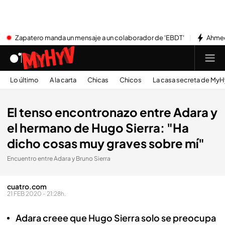
Zapatero manda un mensaje a un colaborador de 'EBDT'
Ahmed
Lo último
A la carta
Chicas
Chicos
La casa secreta de My
El tenso encontronazo entre Adara y
el hermano de Hugo Sierra: "Ha
dicho cosas muy graves sobre mí"
Encuentro entre Adara y Bruno Sierra
cuatro.com
21 FEB 2020 - 21:28h.
Adara creee que Hugo Sierra solo se preocupa