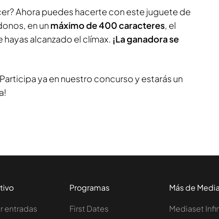
lacer? Ahora puedes hacerte con este juguete de
donos, en un
máximo de 400 caracteres
, el
e hayas alcanzado el clímax.
¡La ganadora se
Participa ya en nuestro concurso y estarás un
a!
tivo
Programas
Más de Medi
 entradas
First Dates
Mediaset Infi