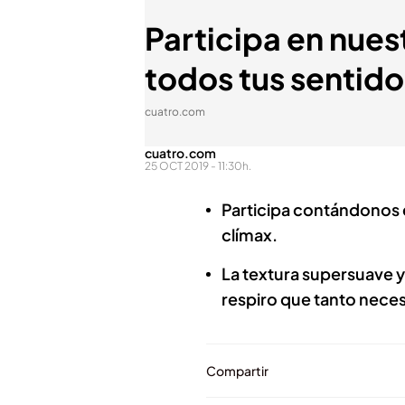
Participa en nues
todos tus sentido
cuatro.com
cuatro.com
25 OCT 2019 - 11:30h.
Participa contándonos e
clímax.
La textura supersuave y 
respiro que tanto neces
Compartir