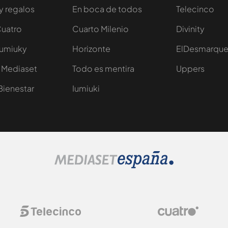
y regalos
En boca de todos
Telecinco
Cuatro
Cuarto Milenio
Divinity
Iumiuky
Horizonte
ElDesmarqu
 Mediaset
Todo es mentira
Uppers
Bienestar
Iumiuki