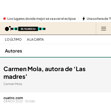
Los lugares donde mejor se va a ver el eclipse
Una soltera de '
LO ÚLTIMO
A LA CARTA
Autores
Carmen Mola, autora de ‘Las
madres’
Carmen Mola
cuatro.com
08 NOV 2022 - 10:06h.