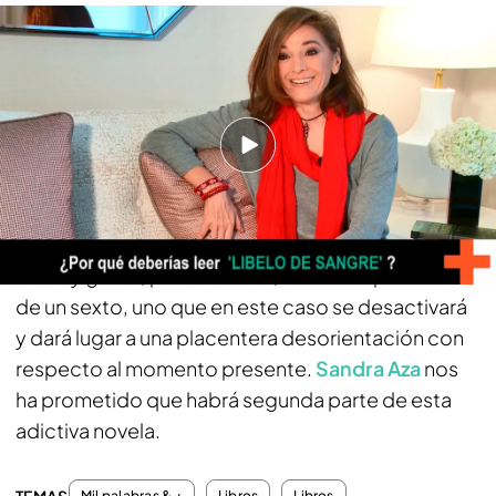
Sandra Aza nos responde a la pregunta: ¿Por qué debería leer 'Libelo de
Sangre'?
Sandra Aza, la autora de 'Libelo de Sangre'
prepara ya la segunda parte de esta historia
Con
‘Libelo de Sangre’,
más allá de disfrutar de
una
trama que engancha –que realmente
engancha- el lector viajará al Madrid del Siglo de
Oro a través de sus sentidos
: vista, oído, olfato,
tacto y gusto, pero además, vivirá la experiencia
de un sexto, uno que en este caso se desactivará
y dará lugar a una placentera desorientación con
respecto al momento presente.
Sandra Aza
nos
ha prometido que habrá segunda parte de esta
adictiva novela.
Mil palabras & +
Libros
Libros