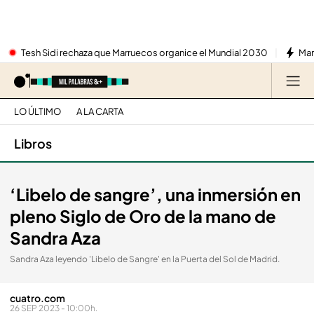
Tesh Sidi rechaza que Marruecos organice el Mundial 2030
Mar
LO ÚLTIMO
A LA CARTA
Libros
‘Libelo de sangre’, una inmersión en
pleno Siglo de Oro de la mano de
Sandra Aza
Sandra Aza leyendo 'Libelo de Sangre' en la Puerta del Sol de Madrid.
cuatro.com
26 SEP 2023 - 10:00h.