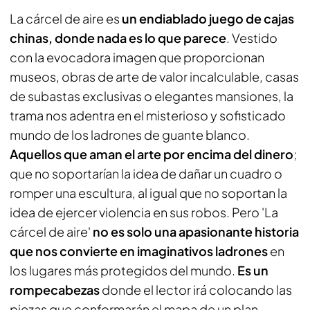
La cárcel de aire es
un endiablado juego de cajas
chinas, donde nada es lo que parece
. Vestido
con la evocadora imagen que proporcionan
museos, obras de arte de valor incalculable, casas
de subastas exclusivas o elegantes mansiones, la
trama nos adentra en el misterioso y sofisticado
mundo de los ladrones de guante blanco.
Aquellos que aman el arte por encima del dinero
;
que no soportarían la idea de dañar un cuadro o
romper una escultura, al igual que no soportan la
idea de ejercer violencia en sus robos. Pero 'La
cárcel de aire'
no es solo una apasionante historia
que nos convierte en imaginativos ladrones
en
los lugares más protegidos del mundo.
Es un
rompecabezas
donde el lector irá colocando las
piezas que conformarán el mapa de un plan