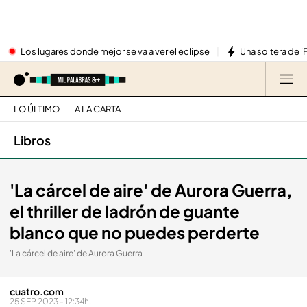
Los lugares donde mejor se va a ver el eclipse
Una soltera de '
LO ÚLTIMO
A LA CARTA
Libros
'La cárcel de aire' de Aurora Guerra,
el thriller de ladrón de guante
blanco que no puedes perderte
'La cárcel de aire' de Aurora Guerra
cuatro.com
25 SEP 2023 - 12:34h.