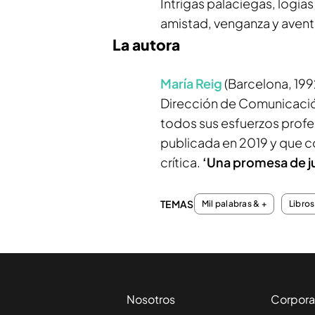
Intrigas palaciegas, logia
amistad, venganza y aventu
La autora
María Reig
(Barcelona, 199
Dirección de Comunicación
todos sus esfuerzos profe
publicada en 2019 y que co
crítica.
‘Una promesa de j
TEMAS
Mil palabras & +
Libros
Nosotros
Corpora