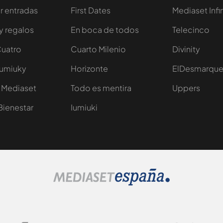
 entradas
First Dates
Mediaset Infi
y regalos
En boca de todos
Telecinco
Cuatro
Cuarto Milenio
Divinity
Iumiuky
Horizonte
ElDesmarqu
 Mediaset
Todo es mentira
Uppers
Bienestar
Iumiuki