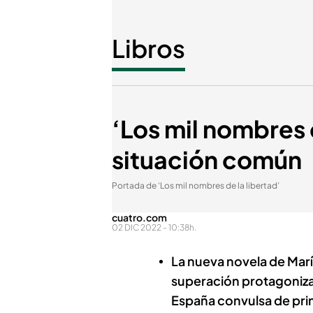
Libros
‘Los mil nombres 
situación común
Portada de ‘Los mil nombres de la libertad’
cuatro.com
02 DIC 2022 - 10:38h.
La nueva novela de María
superación protagonizad
España convulsa de princ