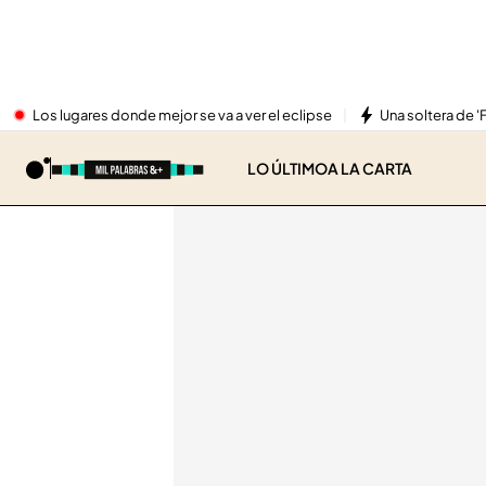
Los lugares donde mejor se va a ver el eclipse
Una soltera de '
LO ÚLTIMO
A LA CARTA