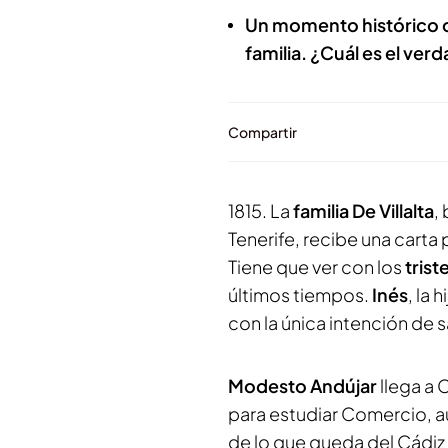
Un momento histórico co
familia. ¿Cuál es el ver
Compartir
1815. La
familia De Villalta
,
Tenerife, recibe una carta
Tiene que ver con los
trist
últimos tiempos.
Inés
, la 
con la única intención de sa
Modesto Andújar
llega a 
para estudiar Comercio, a
de lo que queda del Cádiz 