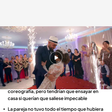
La Rebe y Jose, durante su baile
cuatro.com
28 JUN 2022 - 00:30h.
La Rebe quería que todo fuera perfecto y Jose
y ella acudieron a una escuela de baile en
Madrid
Una pareja de bailarines les iba a ayudar con la
coreografía, pero tendrían que ensayar en
casa si querían que saliese impecable
La pareja no tuvo todo el tiempo que hubiera