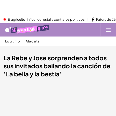
El agricultor influencer estalla contra los políticos
Faten, de 26
Lo último
A la carta
La Rebe y Jose sorprenden a todos
sus invitados bailando la canción de
‘La bella y la bestia’