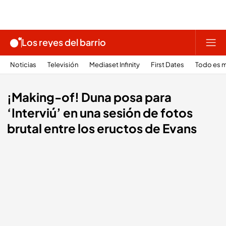
Los reyes del barrio
Noticias
Televisión
Mediaset Infinity
First Dates
Todo es m
¡Making-of! Duna posa para
‘Interviú’ en una sesión de fotos
brutal entre los eructos de Evans