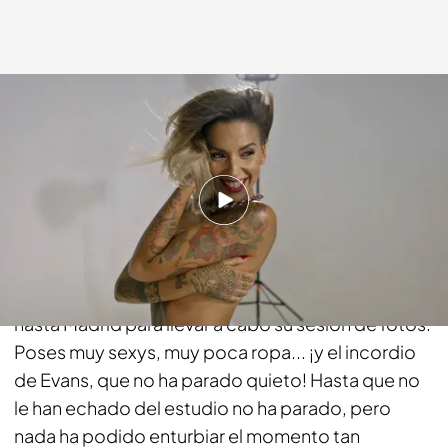
cuatro.com
01 MAR 2018 - 00:45h.
Compartir
La reina del Raval, por fin ha conseguido su sueño.
Tras recibir el visto bueno, Duna se ha desplazado
hasta Madrid para llevar a cabo su sesión de fotos.
Poses muy sexys, muy poca ropa... ¡y el incordio
de Evans, que no ha parado quieto! Hasta que no
le han echado del estudio no ha parado, pero
nada ha podido enturbiar el momento tan