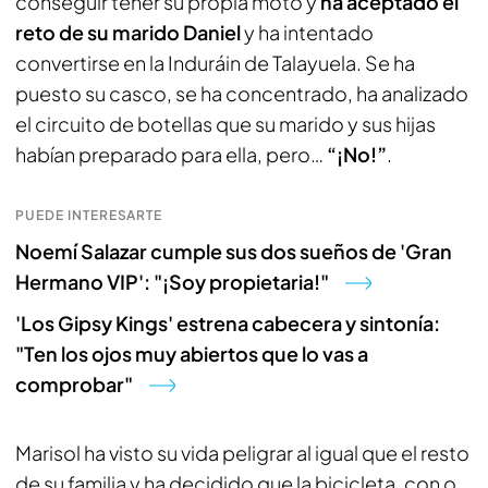
conseguir tener su propia moto y
ha aceptado el
reto de su marido Daniel
y ha intentado
convertirse en la Induráin de Talayuela. Se ha
puesto su casco, se ha concentrado, ha analizado
el circuito de botellas que su marido y sus hijas
habían preparado para ella, pero…
“¡No!”
.
PUEDE INTERESARTE
Noemí Salazar cumple sus dos sueños de 'Gran
Hermano VIP': "¡Soy propietaria!"
'Los Gipsy Kings' estrena cabecera y sintonía:
"Ten los ojos muy abiertos que lo vas a
comprobar"
Marisol ha visto su vida peligrar al igual que el resto
de su familia y ha decidido que la bicicleta, con o