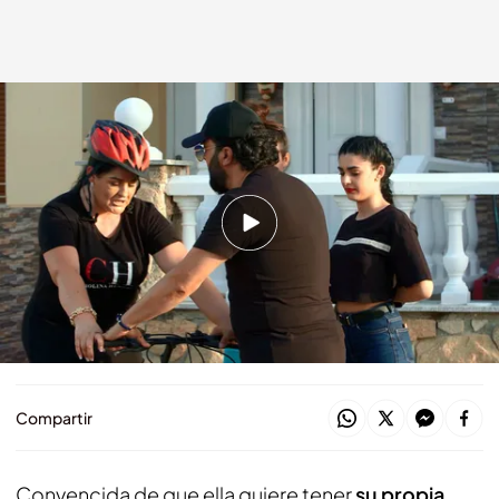
Marisol subida a la bicicleta
cuatro.com
15 DIC 2020 - 00:55h.
Dani le deja claro a Marisol que si no sabe
montar en bici no se puede comprar una moto
Marisol estalla y abandona su primera clase de
bicicleta
Compartir
Convencida de que ella quiere tener
su propia