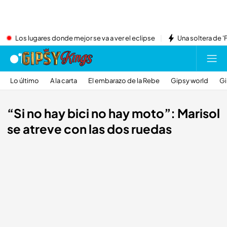
Los lugares donde mejor se va a ver el eclipse
Una soltera de '
Lo último
A la carta
El embarazo de la Rebe
Gipsy world
Gi
“Si no hay bici no hay moto”: Marisol
se atreve con las dos ruedas