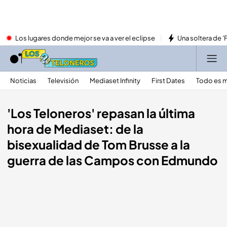
Los lugares donde mejor se va a ver el eclipse
Una soltera de '
Noticias
Televisión
Mediaset Infinity
First Dates
Todo es m
'Los Teloneros' repasan la última
hora de Mediaset: de la
bisexualidad de Tom Brusse a la
guerra de las Campos con Edmundo