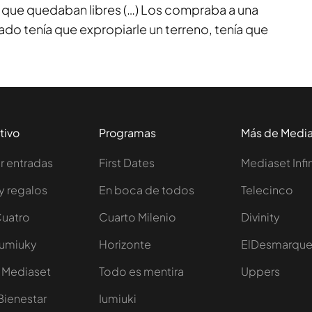
s que quedaban libres (…) Los compraba a una
stado tenía que expropiarle un terreno, tenía que
tivo
Programas
Más de Medi
 entradas
First Dates
Mediaset Infi
y regalos
En boca de todos
Telecinco
Cuatro
Cuarto Milenio
Divinity
Iumiuky
Horizonte
ElDesmarqu
 Mediaset
Todo es mentira
Uppers
Bienestar
Iumiuki