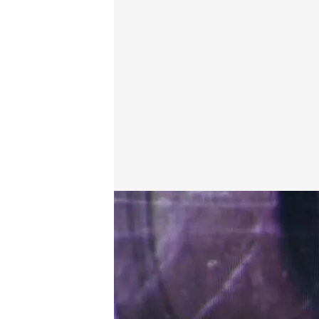
Vídeo: 'Los Teloneros' hablan de la fortuna de Pilar 
cuatro.com
28 OCT 2021 - 14:13h.
Las claves de la fortun
urbanístico de la herma