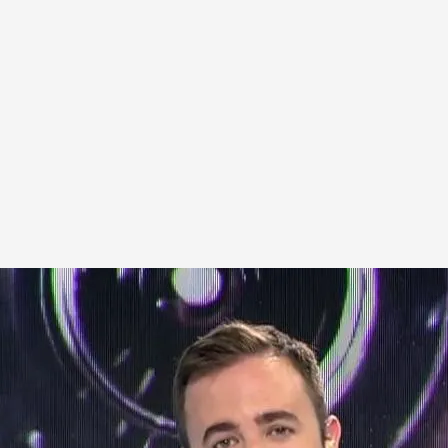
Franco.
a de Pilar Franco: destapamos el pelotazo
na del dictador