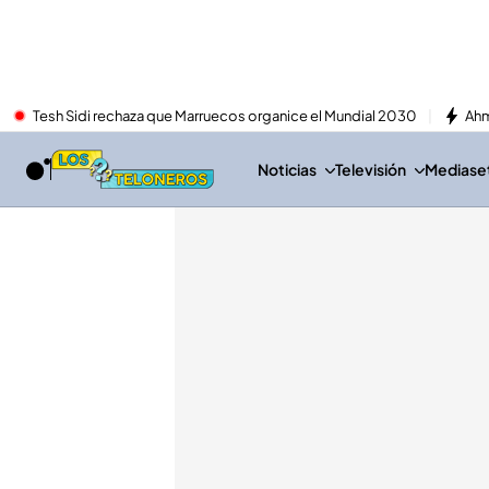
Tesh Sidi rechaza que Marruecos organice el Mundial 2030
Ahm
Noticias
Televisión
Mediaset 