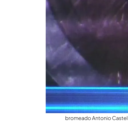
Compartir
Después de que 'Todo es v
exclusivas que el psicoanal
Teloneros' han comentado
importantes.
Castelo y Lago han hablad
consiguió sin trabajar.
"Pilar Franco es mi heroína
la cara. Es lo que se llama
bromeado Antonio Castel