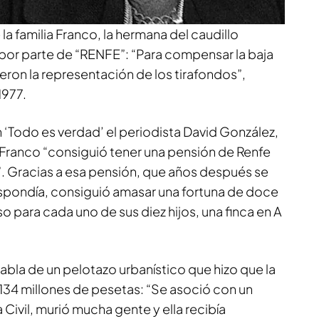
no sería lo único que habría cobrado. Según
la familia Franco, la hermana del caudillo
 por parte de “RENFE”: “Para compensar la baja
eron la representación de los tirafondos”,
1977.
 ‘Todo es verdad’ el periodista David González,
 Franco “consiguió tener una pensión de Renfe
”. Gracias a esa pensión, que años después se
spondía, consiguió amasar una fortuna de doce
o para cada uno de sus diez hijos, una finca en A
bla de un pelotazo urbanístico que hizo que la
134 millones de pesetas: “Se asoció con un
a Civil, murió mucha gente y ella recibía