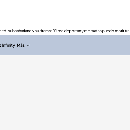
ed, subsahariano y su drama: "Si me deportan y me matan puedo morir tra
Infinity
Más