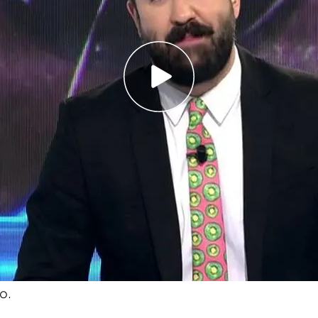
erdad' desvelase nuevos minutos de las cintas
ista de los Franco grabó a toda la familia, 'Los
 en el programa alguno de los temas más
o de Pilar Franco
y del alto nivel de vida que
. No pegó un palo al agua y pilló una pensión por
 ahora hacerse un Victoria Federica", ha
o.