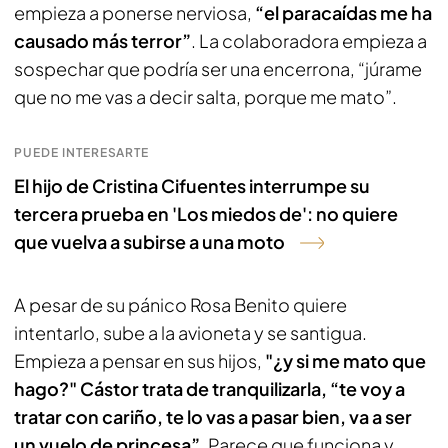
empieza a ponerse nerviosa,
“el paracaídas me ha
causado más terror”
. La colaboradora empieza a
sospechar que podría ser una encerrona, “júrame
que no me vas a decir salta, porque me mato”.
PUEDE INTERESARTE
El hijo de Cristina Cifuentes interrumpe su
tercera prueba en 'Los miedos de': no quiere
que vuelva a subirse a una moto
A pesar de su pánico Rosa Benito quiere
intentarlo, sube a la avioneta y se santigua.
Empieza a pensar en sus hijos,
"¿y si me mato que
hago?"
Cástor trata de tranquilizarla, “te voy a
tratar con cariño, te lo vas a pasar bien, va a ser
un vuelo de princesa”
. Parece que funciona y