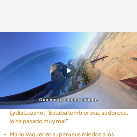
Rosa Benito sube a una avioneta pare realizar maniobras acrobáticas junto
a Cástor Fantoba
Los miedos de...
24 MAY 2022 - 00:45h.
El reto más extremo de Cristina Tárrega sobre
ruedas: “¡Bájame de aquí!”
El pánico a una exploración ginecológica de
Lydia Lozano: “Estaba temblorosa, sudorosa,
lo ha pasado muy mal”
Mario Vaquerizo supera sus miedos a los