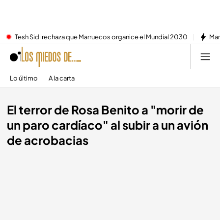
Tesh Sidi rechaza que Marruecos organice el Mundial 2030
Mar
Lo último
A la carta
El terror de Rosa Benito a "morir de
un paro cardíaco" al subir a un avión
de acrobacias