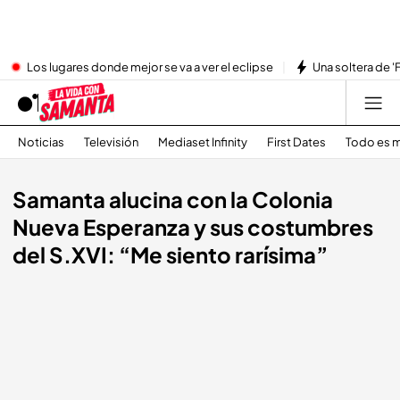
Los lugares donde mejor se va a ver el eclipse
Una soltera de '
Noticias
Televisión
Mediaset Infinity
First Dates
Todo es m
Samanta alucina con la Colonia
Nueva Esperanza y sus costumbres
del S.XVI: “Me siento rarísima”