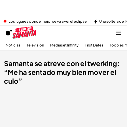
Los lugares donde mejor se va a ver el eclipse
Una soltera de '
Noticias
Televisión
Mediaset Infinity
First Dates
Todo es m
Samanta se atreve con el twerking:
“Me ha sentado muy bien mover el
culo”