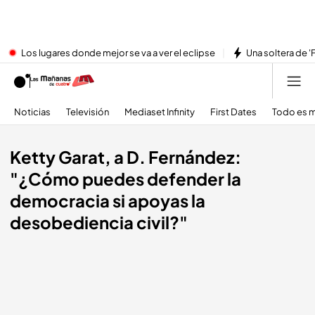
Los lugares donde mejor se va a ver el eclipse
Una soltera de '
Noticias
Televisión
Mediaset Infinity
First Dates
Todo es m
Ketty Garat, a D. Fernández:
"¿Cómo puedes defender la
democracia si apoyas la
desobediencia civil?"