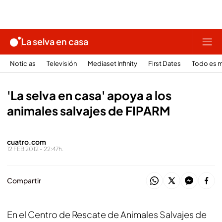
La selva en casa
Noticias
Televisión
Mediaset Infinity
First Dates
Todo es m
'La selva en casa' apoya a los
animales salvajes de FIPARM
cuatro.com
12 FEB 2012 - 22:47h.
Compartir
En el Centro de Rescate de Animales Salvajes de