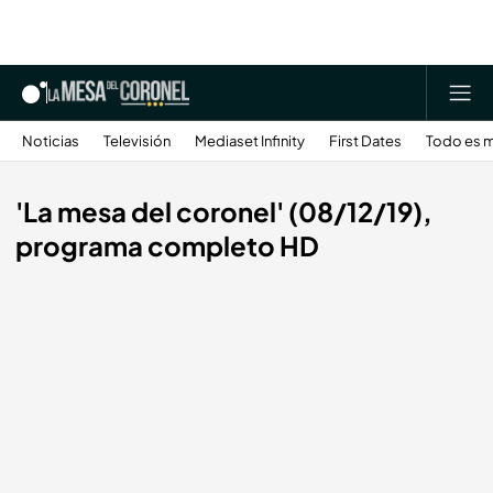
Noticias
Televisión
Mediaset Infinity
First Dates
Todo es m
'La mesa del coronel' (08/12/19),
programa completo HD