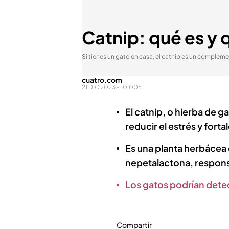
Catnip: qué es y 
Si tienes un gato en casa, el catnip es un complem
cuatro.com
21 DIC 2023 - 10:00h.
El catnip, o hierba de 
reducir el estrés y forta
Es una planta herbáce
nepetalactona, responsa
Los gatos podrían detec
Compartir