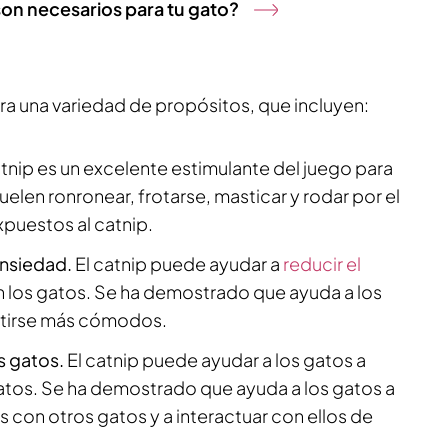
son necesarios para tu gato?
ra una variedad de propósitos, que incluyen:
atnip es un excelente estimulante del juego para
uelen ronronear, frotarse, masticar y rodar por el
puestos al catnip.
 ansiedad.
El catnip puede ayudar a
reducir el
 los gatos. Se ha demostrado que ayuda a los
entirse más cómodos.
os gatos.
El catnip puede ayudar a los gatos a
gatos. Se ha demostrado que ayuda a los gatos a
con otros gatos y a interactuar con ellos de