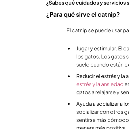
¿Sabes qué cuidados y servicios 
¿Para qué sirve el catnip?
El catnip se puede usar pa
Jugar y estimular.
El c
los gatos. Los gatos s
suelo cuando están ex
Reducir el estrés y la
estrés y la ansiedad
en
gatos a relajarse y s
Ayuda a socializar a l
socializar con otros 
sentirse más cómodos 
manera más positiva.