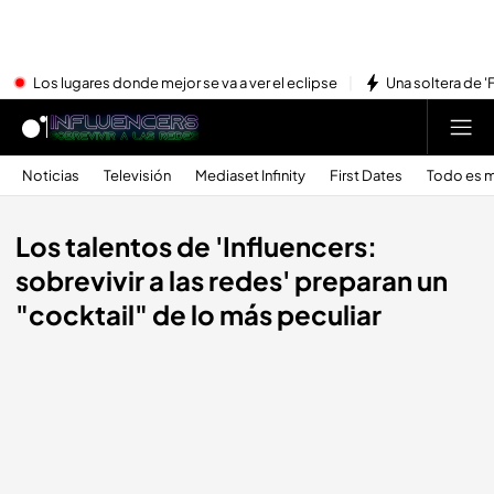
Los lugares donde mejor se va a ver el eclipse
Una soltera de '
Noticias
Televisión
Mediaset Infinity
First Dates
Todo es m
Los talentos de 'Influencers:
sobrevivir a las redes' preparan un
"cocktail" de lo más peculiar