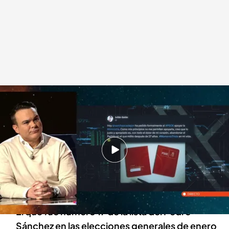
Iker Jiménez entrevista a Julián Galán
.
HORIZONTE
Horizonte
17 NOV 2023 - 01:08h.
Julián Galán era militante del PSOE desde 1996
pero decidió irse del partido cuando Pedro
Sánchez anunció la amnistía
El que fue número 17 de la lista del Pedro
Sánchez en las elecciones generales de enero