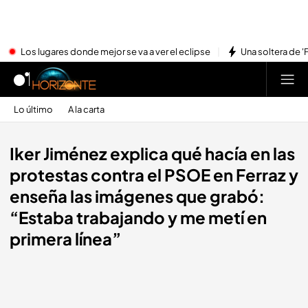
Los lugares donde mejor se va a ver el eclipse
Una soltera de '
Lo último
A la carta
Iker Jiménez explica qué hacía en las
protestas contra el PSOE en Ferraz y
enseña las imágenes que grabó:
“Estaba trabajando y me metí en
primera línea”