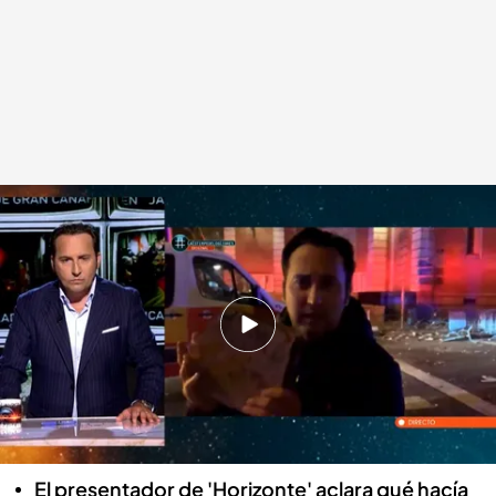
Iker Jiménez, en 'Horizonte'
.
CUATRO
Horizonte
10 NOV 2023 - 00:26h.
Iker Jiménez acudió el martes a las protestas
contra el PSOE y muchas personas, figuras
políticas incluidas, han criticado su presencia
en la calle Ferraz
El presentador de 'Horizonte' aclara qué hacía