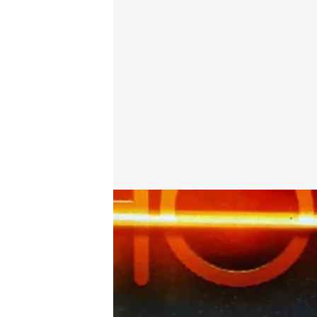
iker Jiménez
Horizonte
17 MAR 2023 - 02:55h.
El presentador se ha re