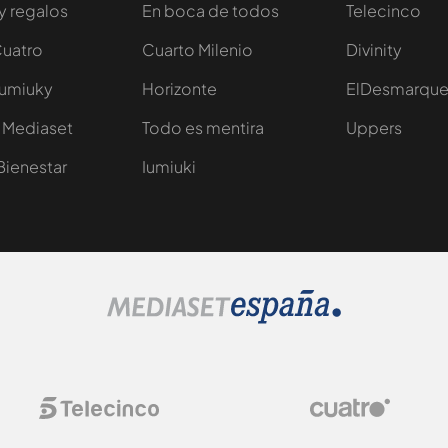
y regalos
En boca de todos
Telecinco
Cuatro
Cuarto Milenio
Divinity
Iumiuky
Horizonte
ElDesmarqu
 Mediaset
Todo es mentira
Uppers
Bienestar
Iumiuki