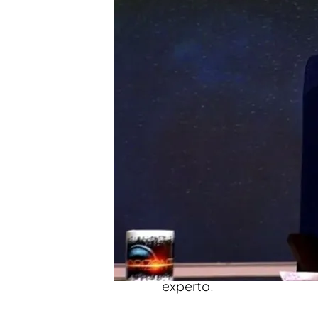
Compartir
Iker Jiménez
ha protagoniz
Recientemente, la Bonolot
grandes de su historia. C
diferentes con apenas 48 
El programa ha invitado a
hablar sobre esta impacta
muchos días. Las persona
matemáticos, inteligencia a
probabilidad,
es la bola 7
experto.