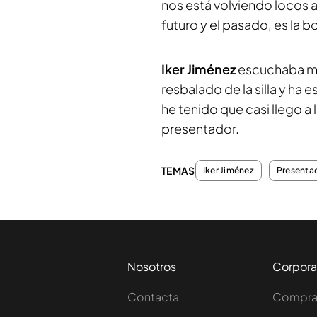
nos está volviendo locos 
futuro y el pasado, es la bo
Iker Jiménez
escuchaba mu
resbalado de la silla y ha
he tenido que casi llego a 
presentador.
TEMAS
Iker Jiménez
Presenta
Nosotros
Corpora
Contacta
Comprar