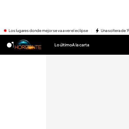
Los lugares donde mejor se va a ver el eclipse
Una soltera de '
Lo último
A la carta