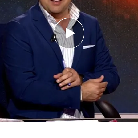
ado un divertido momento en 'Horizonte'.
o ha vivido una de las casualidades más
asi el mismo número ha aparecido en dos sorteos
horas de diferencia.
Nicolás Rodríguez,
Director de DATHOS para
nte coincidencia: "Llevamos dándole vueltas
s que se dedican al ámbito computacional,
rtificial…Ya no es de calcular el número de la
 la que nos está volviendo locos
", explicaba el