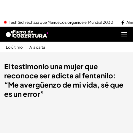
Tesh Sidi rechaza que Marruecos organice el Mundial 2030
Ahm
Lo último
A la carta
El testimonio una mujer que
reconoce ser adicta al fentanilo:
“Me avergüenzo de mi vida, sé que
es un error”